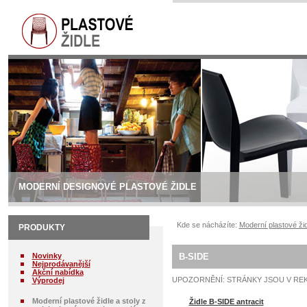
MODERNÍ DESIGNOVÉ PLASTOVÉ ŽIDLE
Kde se nácházíte:
Moderní plastové žid
PRODUKTY
Novinky
B-SIDE
Nejprodávanější
Akční nabídka
UPOZORNĚNÍ: STRÁNKY JSOU V RE
Výprodej
Moderní plastové židle a stoly z
Židle B-SIDE antracit