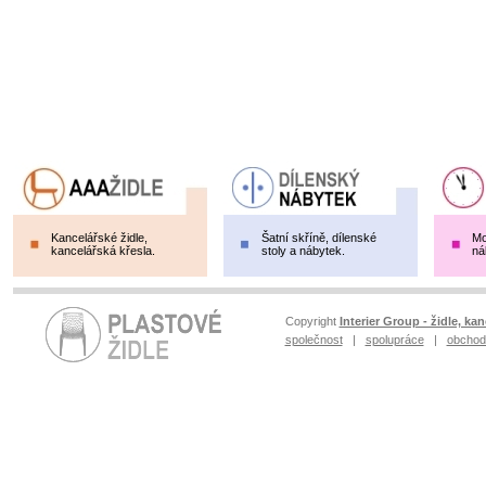
Kancelářské židle,
Šatní skříně, dílenské
Mo
kancelářská křesla.
stoly a nábytek.
ná
Copyright
Interier Group - židle, kan
společnost
|
spolupráce
|
obchod