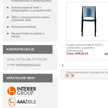
polykarbonátu a polypropylénu
Stylové plastové židle z
polypropylénu a polykarbonátu
Židle z transparentního plastu,
průhledné židle
Plastová polokřesla
Plastové židle do jídelen a
kantýn
Kvalitní plastová židle B-SIDE z
průhledného a odolného
KONTAKTNÍ ÚDAJE
polykarbonátu.
Cena: 3330,00 Kč
det
tel./fax: 572 551 826, 572 544 256
e-mail:
info@interiergroup.cz
1
Počet zobrazených záznamů na st
SPŘÁTELENÉ WEBY