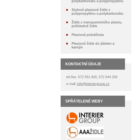
polykarbonátu a polypropylénu
Stylové plastové židle z
polypropylénu a polykarbonátu
Židle z transparentního plastu,
průhledné židle
Plastová polokřesla
Plastové židle do jídelen a
kantýn
KONTAKTNÍ ÚDAJE
tel./fax: 572 551 826, 572 544 256
e-mail:
info@interiergroup.cz
SPŘÁTELENÉ WEBY