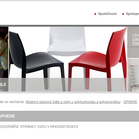
Společnost
Spolupr
Uživ
Záka
Přih
DLE
de se nácházíte:
Moderní plastové židle a stoly z polykarbonátu a polypropylénu
-
SPHERE
SPHERE
OZORNĚNÍ: STRÁNKY JSOU V REKONSTRUKCI!