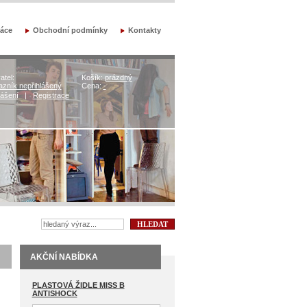
áce
Obchodní podmínky
Kontakty
atel:
Košík:
prázdný
zník nepřihlášený
Cena:
-
lášení
|
Registrace
AKČNÍ NABÍDKA
PLASTOVÁ ŽIDLE MISS B
ANTISHOCK