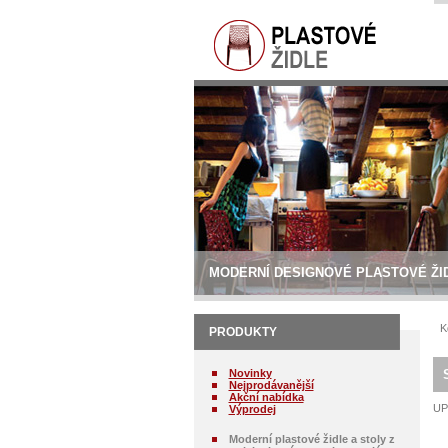
MODERNÍ DESIGNOVÉ PLASTOVÉ ŽI
K
PRODUKTY
Novinky
Nejprodávanější
Akční nabídka
UP
Výprodej
Moderní plastové židle a stoly z