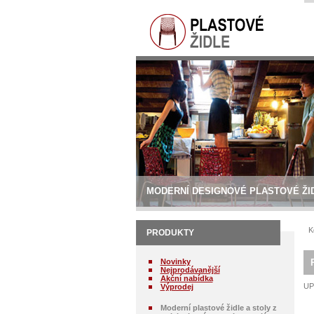
MODERNÍ DESIGNOVÉ PLASTOVÉ ŽI
K
PRODUKTY
Novinky
Nejprodávanější
Akční nabídka
UP
Výprodej
Moderní plastové židle a stoly z