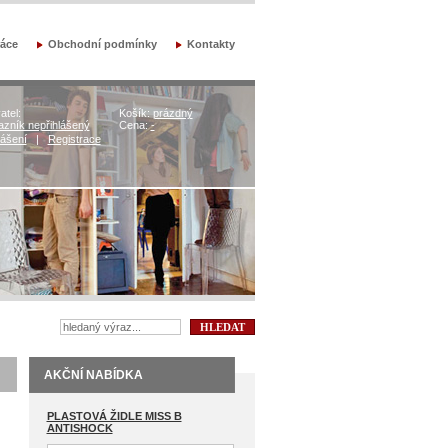
áce
Obchodní podmínky
Kontakty
atel:
Košík:
prázdný
zník nepřihlášený
Cena:
-
lášení
|
Registrace
AKČNÍ NABÍDKA
PLASTOVÁ ŽIDLE MISS B
ANTISHOCK