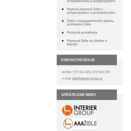
polykarbonátu a polypropylénu
Stylové plastové židle z
polypropylénu a polykarbonátu
Židle z transparentního plastu,
průhledné židle
Plastová polokřesla
Plastové židle do jídelen a
kantýn
KONTAKTNÍ ÚDAJE
tel./fax: 572 551 826, 572 544 256
e-mail:
info@interiergroup.cz
SPŘÁTELENÉ WEBY