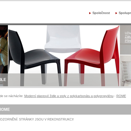
Společnost
Spolupr
Uživ
Záka
Přih
DLE
de se nácházíte:
Moderní plastové židle a stoly z polykarbonátu a polypropylénu
-
ROME
ROME
OZORNĚNÍ: STRÁNKY JSOU V REKONSTRUKCI!