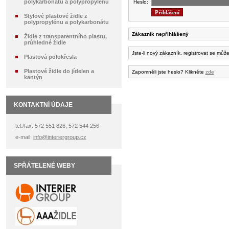
polykarbonátu a polypropylénu
Heslo:
Stylové plastové židle z
polypropylénu a polykarbonátu
Zákazník nepřihlášený
Židle z transparentního plastu,
průhledné židle
Jste-li nový zákazník, registrovat se můž
Plastová polokřesla
Plastové židle do jídelen a
Zapomněli jste heslo? Klikněte
zde
kantýn
KONTAKTNÍ ÚDAJE
tel./fax: 572 551 826, 572 544 256
e-mail:
info@interiergroup.cz
SPŘÁTELENÉ WEBY