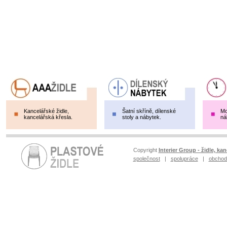
Kancelářské židle,
Šatní skříně, dílenské
Mo
kancelářská křesla.
stoly a nábytek.
ná
Copyright
Interier Group - židle, kan
společnost
|
spolupráce
|
obchod