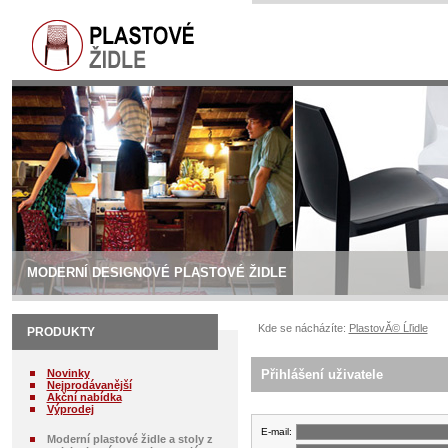
MODERNÍ DESIGNOVÉ PLASTOVÉ ŽIDLE
Kde se nácházíte:
PlastovĂ© Ĺľidle
PRODUKTY
Novinky
Přihlášení uživatele
Nejprodávanější
Akční nabídka
Výprodej
E-mail:
Moderní plastové židle a stoly z