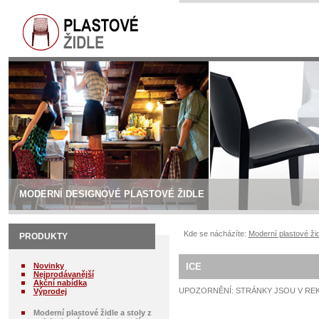
MODERNÍ DESIGNOVÉ PLASTOVÉ ŽIDLE
Kde se nácházíte:
Moderní plastové žid
PRODUKTY
Novinky
ICE
Nejprodávanější
Akční nabídka
UPOZORNĚNÍ: STRÁNKY JSOU V RE
Výprodej
Moderní plastové židle a stoly z