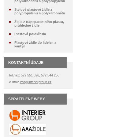
polykarbonátu a polypropylénu
Stylové plastové židle z
polypropylénu a polykarbonátu
Židle z transparentního plastu,
průhledné židle
Plastová polokřesla
Plastové židle do jídelen a
kantýn
KONTAKTNÍ ÚDAJE
tel./fax: 572 551 826, 572 544 256
e-mail:
info@interiergroup.cz
SPŘÁTELENÉ WEBY