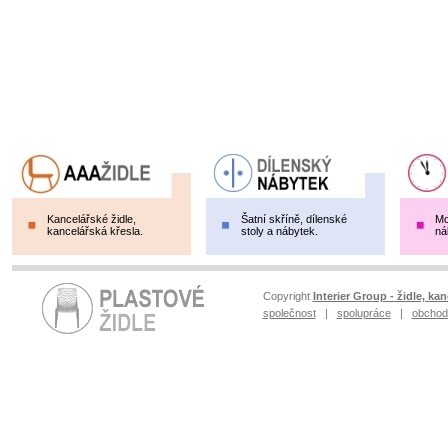
Kancelářské židle,
Šatní skříně, dílenské
Mo
kancelářská křesla.
stoly a nábytek.
ná
Copyright
Interier Group - židle, kan
společnost
|
spolupráce
|
obchod